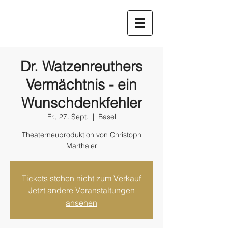
Dr. Watzenreuthers
Vermächtnis - ein
Wunschdenkfehler
Fr., 27. Sept.
  |  
Basel
Theaterneuproduktion von Christoph
Marthaler
Tickets stehen nicht zum Verkauf
Jetzt andere Veranstaltungen
ansehen