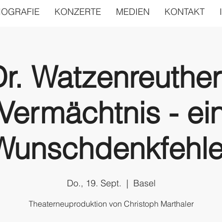
IOGRAFIE
KONZERTE
MEDIEN
KONTAKT
r. Watzenreuthe
Vermächtnis - ei
Wunschdenkfehle
Do., 19. Sept.
  |  
Basel
Theaterneuproduktion von Christoph Marthaler