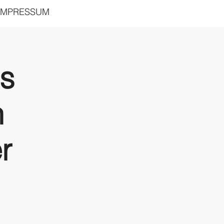
IMPRESSUM
rs
n
r